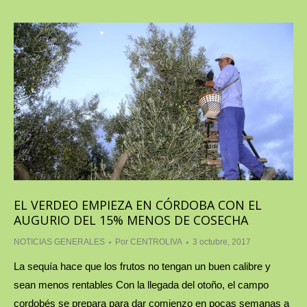
EL VERDEO EMPIEZA EN CÓRDOBA CON EL
AUGURIO DEL 15% MENOS DE COSECHA
NOTICIAS GENERALES
Por
CENTROLIVA
3 octubre, 2017
La sequía hace que los frutos no tengan un buen calibre y
sean menos rentables Con la llegada del otoño, el campo
cordobés se prepara para dar comienzo en pocas semanas a