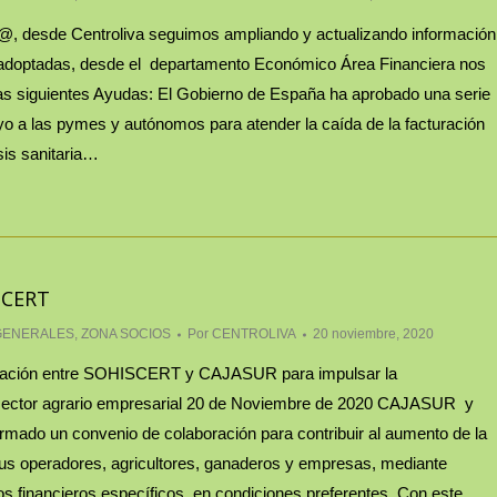
 desde Centroliva seguimos ampliando y actualizando información
adoptadas, desde el departamento Económico Área Financiera nos
las siguientes Ayudas: El Gobierno de España ha aprobado una serie
o a las pymes y autónomos para atender la caída de la facturación
sis sanitaria…
SCERT
GENERALES
,
ZONA SOCIOS
Por
CENTROLIVA
20 noviembre, 2020
ración entre SOHISCERT y CAJASUR para impulsar la
 sector agrario empresarial 20 de Noviembre de 2020 CAJASUR y
ado un convenio de colaboración para contribuir al aumento de la
sus operadores, agricultores, ganaderos y empresas, mediante
os financieros específicos, en condiciones preferentes. Con este