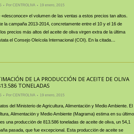
S
Por
CENTROLIVA
19 enero, 2015
«desconoce» el volumen de las ventas a estos precios tan altos.
nte la campaña 2013-2014, concretamente entre el 10 y el 16 de
os precios más altos del aceite de oliva virgen extra de la última
ata el Consejo Oleícola Internacional (COI). En la citada…
TIMACIÓN DE LA PRODUCCIÓN DE ACEITE DE OLIVA
813.586 TONELADAS
S
Por
CENTROLIVA
19 enero, 2015
atos del Ministerio de Agricultura, Alimentación y Medio Ambiente. El
ultura, Alimentación y Medio Ambiente (Magrama) estima en su último
ies una producción de 813.586 toneladas de aceite de oliva, un 54,1
paña pasada, que fue excepcional. Esta producción de aceite se