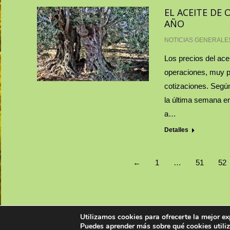
EL ACEITE DE 
AÑO
NOTICIAS GENERALE
Los precios del ace
operaciones, muy p
cotizaciones. Segú
la última semana en
a…
Detalles
←
1
…
51
52
Utilizamos cookies para ofrecerte la mejor ex
© CENTROLIVA | info@centroliva.com - Tlf: +34 925 283 503
Puedes aprender más sobre qué cookies utili