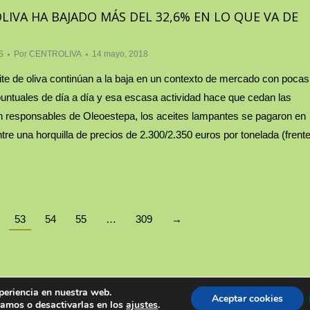
OLIVA HA BAJADO MÁS DEL 32,6% EN LO QUE VA DE
S
Por
CENTROLIVA
14 mayo, 2018
ite de oliva continúan a la baja en un contexto de mercado con pocas
untuales de día a día y esa escasa actividad hace que cedan las
n responsables de Oleoestepa, los aceites lampantes se pagaron en
tre una horquilla de precios de 2.300/2.350 euros por tonelada (frent
53
54
55
…
309
→
periencia en nuestra web.
Aceptar cookies
Aviso legal
Política de privacidad
zamos o desactivarlas en los
ajustes
.