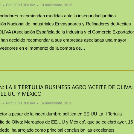
S
Por
CENTROLIVA
18 noviembre, 2016
rtadores recomiendan medidas ante la inseguridad jurídica
n Nacional de Industriales Envasadores y Refinadores de Aceites
LIVA (Asociación Española de la Industria y el Comercio Exportador
a) han decidido recomendar a sus empresas asociadas una mayor
oveedores en el momento de la compra de…
: LA II TERTULIA BUSINESS AGRO ‘ACEITE DE OLIVA:
EE.UU Y MÉXICO
S
Por
CENTROLIVA
16 noviembre, 2016
tor a pesar de la incertidumbre política en EE.UU La II Tertulia
ite de Oliva: Mercados de EE.UU y México’, que se celebró ayer, 15
ledo, ha arrojado como principal conclusión las excelentes