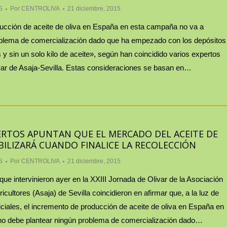
S
Por
CENTROLIVA
21 diciembre, 2015
ucción de aceite de oliva en España en esta campaña no va a
blema de comercialización dado que ha empezado con los depósitos
 y sin un solo kilo de aceite», según han coincidido varios expertos
ivar de Asaja-Sevilla. Estas consideraciones se basan en…
ERTOS APUNTAN QUE EL MERCADO DEL ACEITE DE
ABILIZARÁ CUANDO FINALICE LA RECOLECCIÓN
S
Por
CENTROLIVA
21 diciembre, 2015
que intervinieron ayer en la XXIII Jornada de Olivar de la Asociación
cultores (Asaja) de Sevilla coincidieron en afirmar que, a la luz de
ficiales, el incremento de producción de aceite de oliva en España en
no debe plantear ningún problema de comercialización dado…