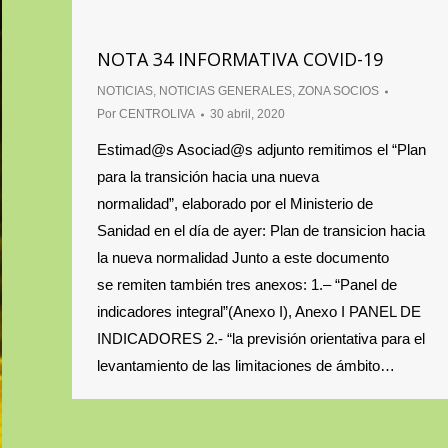
NOTA 34 INFORMATIVA COVID-19
NOTICIAS
,
NOTICIAS GENERALES
,
ZONA SOCIOS
Por
CENTROLIVA
30 abril, 2020
Estimad@s Asociad@s adjunto remitimos el “Plan
para la transición hacia una nueva
normalidad”, elaborado por el Ministerio de
Sanidad en el día de ayer: Plan de transicion hacia
la nueva normalidad Junto a este documento
se remiten también tres anexos: 1.– “Panel de
indicadores integral”(Anexo I), Anexo I PANEL DE
INDICADORES 2.- “la previsión orientativa para el
levantamiento de las limitaciones de ámbito…