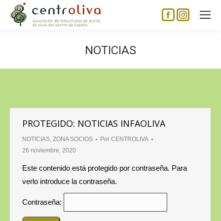
Facebook
Instagram
page
page
opens
opens
NOTICIAS
in
in
new
new
window
window
PROTEGIDO: NOTICIAS INFAOLIVA
NOTICIAS
,
ZONA SOCIOS
Por
CENTROLIVA
26 noviembre, 2020
Este contenido está protegido por contraseña. Para
verlo introduce la contraseña.
Contraseña: