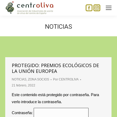
Facebook
Instagram
page
page
opens
opens
NOTICIAS
in
in
new
new
window
window
PROTEGIDO: PREMIOS ECOLÓGICOS DE
LA UNIÓN EUROPEA
NOTICIAS
,
ZONA SOCIOS
Por
CENTROLIVA
21 febrero, 2022
Este contenido está protegido por contraseña. Para
verlo introduce la contraseña.
Contraseña: