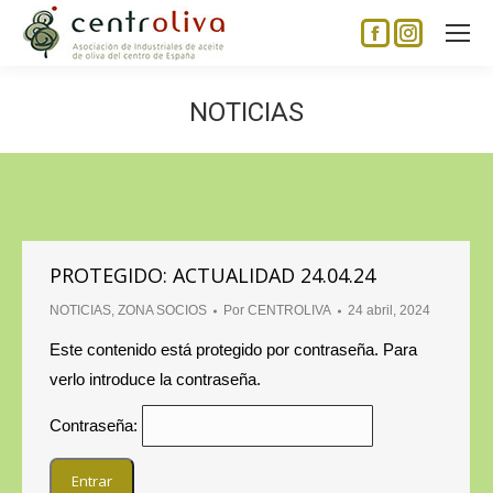
Facebook
Instagram
page
page
opens
opens
NOTICIAS
in
in
new
new
window
window
PROTEGIDO: ACTUALIDAD 24.04.24
NOTICIAS
,
ZONA SOCIOS
Por
CENTROLIVA
24 abril, 2024
Este contenido está protegido por contraseña. Para
verlo introduce la contraseña.
Contraseña: