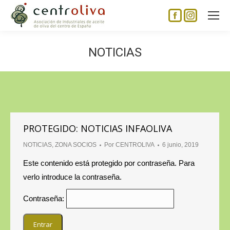
Facebook
Instagram
page
page
opens
opens
NOTICIAS
in
in
new
new
window
window
PROTEGIDO: NOTICIAS INFAOLIVA
NOTICIAS
,
ZONA SOCIOS
Por
CENTROLIVA
6 junio, 2019
Este contenido está protegido por contraseña. Para
verlo introduce la contraseña.
Contraseña: