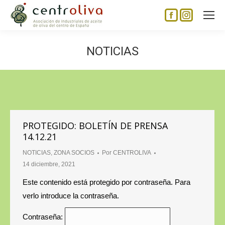
Facebook
Instagram
page
page
opens
opens
NOTICIAS
in
in
new
new
window
window
PROTEGIDO: BOLETÍN DE PRENSA
14.12.21
NOTICIAS
,
ZONA SOCIOS
Por
CENTROLIVA
14 diciembre, 2021
Este contenido está protegido por contraseña. Para
verlo introduce la contraseña.
Contraseña: