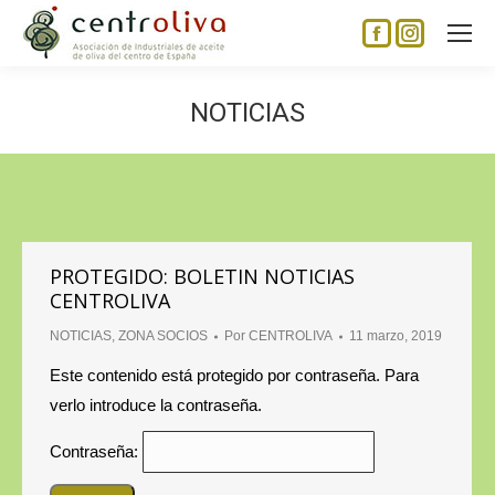
Facebook
Instagram
page
page
opens
opens
NOTICIAS
in
in
new
new
window
window
PROTEGIDO: BOLETIN NOTICIAS
CENTROLIVA
NOTICIAS
,
ZONA SOCIOS
Por
CENTROLIVA
11 marzo, 2019
Este contenido está protegido por contraseña. Para
verlo introduce la contraseña.
Contraseña: