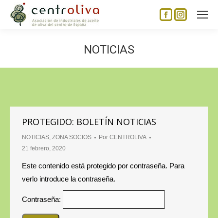
Facebook
Instagram
page
page
opens
opens
NOTICIAS
in
in
new
new
window
window
PROTEGIDO: BOLETÍN NOTICIAS
NOTICIAS
,
ZONA SOCIOS
Por
CENTROLIVA
21 febrero, 2020
Este contenido está protegido por contraseña. Para
verlo introduce la contraseña.
Contraseña: