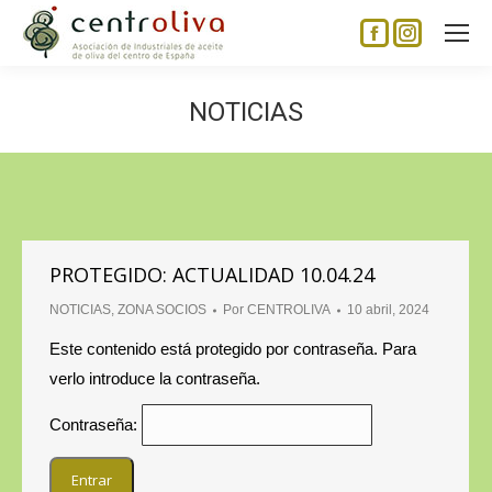
Facebook
Instagram
page
page
opens
opens
NOTICIAS
in
in
new
new
window
window
PROTEGIDO: ACTUALIDAD 10.04.24
NOTICIAS
,
ZONA SOCIOS
Por
CENTROLIVA
10 abril, 2024
Este contenido está protegido por contraseña. Para
verlo introduce la contraseña.
Contraseña: