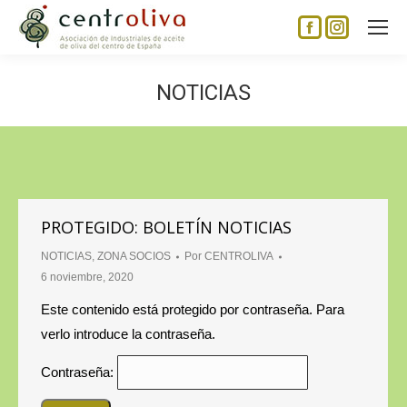
Facebook
Instagram
page
page
opens
opens
NOTICIAS
in
in
new
new
window
window
PROTEGIDO: BOLETÍN NOTICIAS
NOTICIAS
,
ZONA SOCIOS
Por
CENTROLIVA
6 noviembre, 2020
Este contenido está protegido por contraseña. Para
verlo introduce la contraseña.
Contraseña: