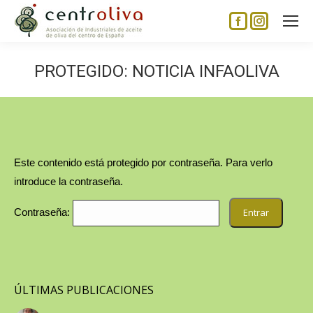
Facebook
Instagram
page
page
opens
opens
PROTEGIDO: NOTICIA INFAOLIVA
in
in
new
new
window
window
Este contenido está protegido por contraseña. Para verlo
introduce la contraseña.
Contraseña:
ÚLTIMAS PUBLICACIONES