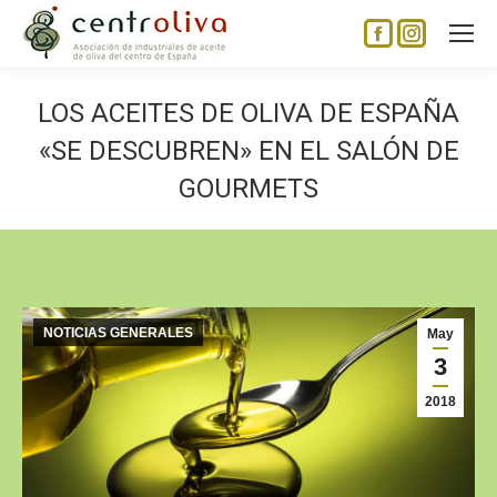
Facebook
Instagram
page
page
opens
opens
LOS ACEITES DE OLIVA DE ESPAÑA
in
in
«SE DESCUBREN» EN EL SALÓN DE
new
new
GOURMETS
window
window
NOTICIAS GENERALES
May
3
2018