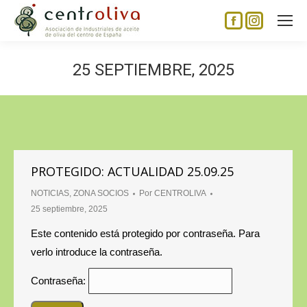
Facebook
Instagram
page
page
opens
opens
25 SEPTIEMBRE, 2025
in
in
new
new
window
window
PROTEGIDO: ACTUALIDAD 25.09.25
NOTICIAS
,
ZONA SOCIOS
Por
CENTROLIVA
25 septiembre, 2025
Este contenido está protegido por contraseña. Para
verlo introduce la contraseña.
Contraseña: