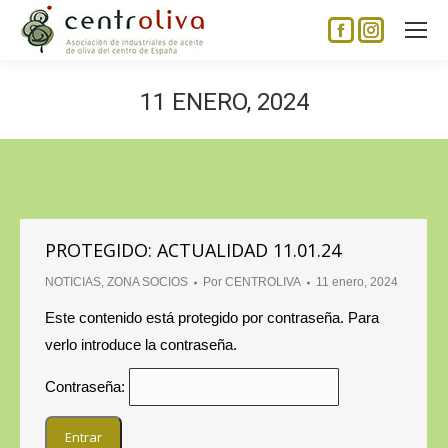
Facebook
Instagram
page
page
opens
opens
11 ENERO, 2024
in
in
new
new
window
window
PROTEGIDO: ACTUALIDAD 11.01.24
NOTICIAS
,
ZONA SOCIOS
Por
CENTROLIVA
11 enero, 2024
Este contenido está protegido por contraseña. Para
verlo introduce la contraseña.
Contraseña: