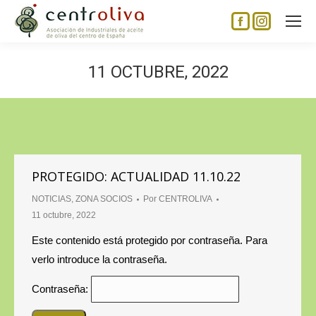
Facebook
Instagram
page
page
opens
opens
11 OCTUBRE, 2022
in
in
new
new
window
window
PROTEGIDO: ACTUALIDAD 11.10.22
NOTICIAS
,
ZONA SOCIOS
Por
CENTROLIVA
11 octubre, 2022
Este contenido está protegido por contraseña. Para
verlo introduce la contraseña.
Contraseña: