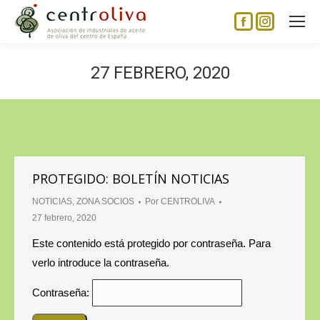
Facebook
Instagram
page
page
opens
opens
27 FEBRERO, 2020
in
in
new
new
window
window
PROTEGIDO: BOLETÍN NOTICIAS
NOTICIAS
,
ZONA SOCIOS
Por
CENTROLIVA
27 febrero, 2020
Este contenido está protegido por contraseña. Para
verlo introduce la contraseña.
Contraseña: