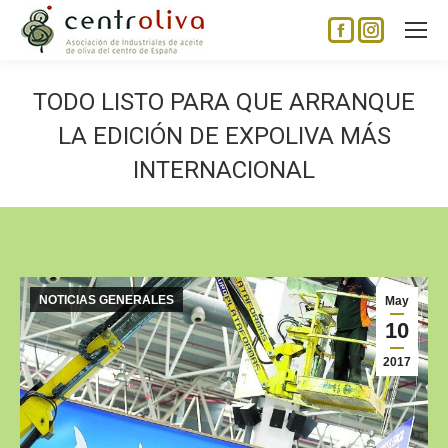
Facebook
Instagram
page
page
opens
opens
TODO LISTO PARA QUE ARRANQUE
in
in
LA EDICIÓN DE EXPOLIVA MÁS
new
new
INTERNACIONAL
window
window
NOTICIAS GENERALES
May
10
2017