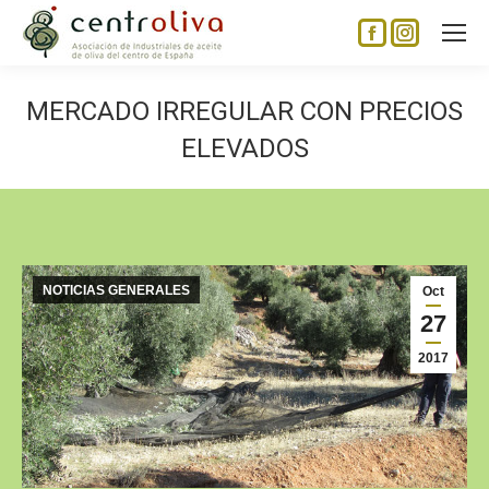
Facebook
Instagram
page
page
opens
opens
MERCADO IRREGULAR CON PRECIOS
in
in
ELEVADOS
new
new
window
window
NOTICIAS GENERALES
Oct
27
2017