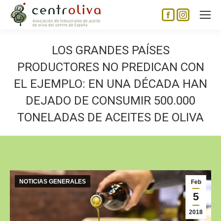
Facebook
Instagram
page
page
opens
opens
LOS GRANDES PAÍSES
in
in
PRODUCTORES NO PREDICAN CON
new
new
EL EJEMPLO: EN UNA DÉCADA HAN
window
window
DEJADO DE CONSUMIR 500.000
TONELADAS DE ACEITES DE OLIVA
NOTICIAS GENERALES
Feb
5
2018