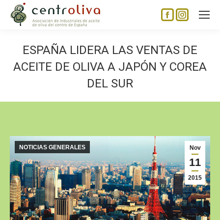
Facebook
Instagram
page
page
opens
opens
ESPAÑA LIDERA LAS VENTAS DE
in
in
ACEITE DE OLIVA A JAPÓN Y COREA
new
new
DEL SUR
window
window
NOTICIAS GENERALES
Nov
11
2015