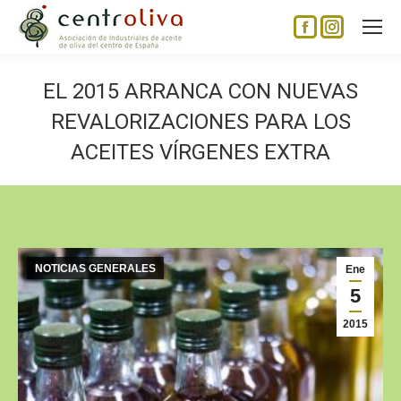
Facebook
Instagram
page
page
opens
opens
EL 2015 ARRANCA CON NUEVAS
in
in
REVALORIZACIONES PARA LOS
new
new
ACEITES VÍRGENES EXTRA
window
window
NOTICIAS GENERALES
Ene
5
2015