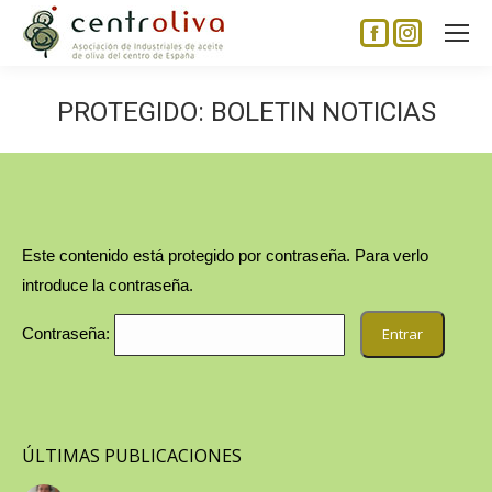
Facebook
Instagram
page
page
opens
opens
PROTEGIDO: BOLETIN NOTICIAS
in
in
new
new
window
window
Este contenido está protegido por contraseña. Para verlo
introduce la contraseña.
Contraseña:
ÚLTIMAS PUBLICACIONES