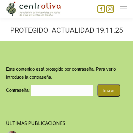
Facebook
Instagram
page
page
opens
opens
PROTEGIDO: ACTUALIDAD 19.11.25
in
in
new
new
window
window
Este contenido está protegido por contraseña. Para verlo
introduce la contraseña.
Contraseña:
ÚLTIMAS PUBLICACIONES