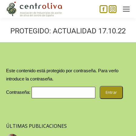
Facebook
Instagram
page
page
opens
opens
PROTEGIDO: ACTUALIDAD 17.10.22
in
in
new
new
window
window
Este contenido está protegido por contraseña. Para verlo
introduce la contraseña.
Contraseña:
ÚLTIMAS PUBLICACIONES